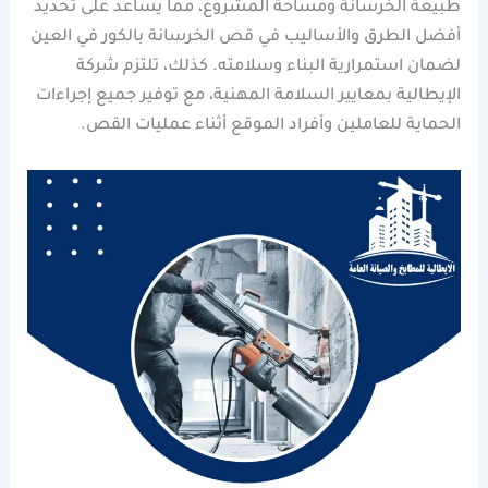
طبيعة الخرسانة ومساحة المشروع، مما يساعد على تحديد
أفضل الطرق والأساليب في قص الخرسانة بالكور في العين
لضمان استمرارية البناء وسلامته. كذلك، تلتزم شركة
الإيطالية بمعايير السلامة المهنية، مع توفير جميع إجراءات
الحماية للعاملين وأفراد الموقع أثناء عمليات القص.