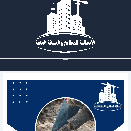
خطي
لى
لمحتوى