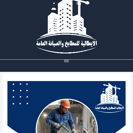
خطي
لى
لمحتوى