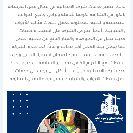
لذلك، تتميز خدمات شركة الايطالية في مجال قص الخرسانة
بالكور في الشارقة بكونها شاملة وتراعي جميع الجوانب
الهندسية والفنية المطلوبة لعمل فتحات مثالية للأبواب
والشبابيك. أيضاً، تحرص الشركة على استخدام تقنيات
حديثة تقلل من الضوضاء والغبار الناتج عن عملية القص،
مما يجعل بيئة العمل أكثر نظافة وأماناً. كما تقدم الشركة
متابعة دقيقة لما بعد التنفيذ لضمان استقرار المبنى وجودة
الفتحات، مع الالتزام الكامل بمعايير السلامة المهنية. لذلك،
تعد شركة الايطالية خياراً مثالياً لكل من يرغب في خدمات
عمل فتحات الأبواب والشبابيك باحترافية عالية في الشارقة.