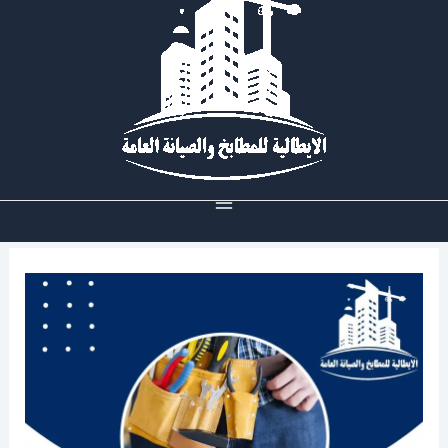
خطي
لى
لمحتوى