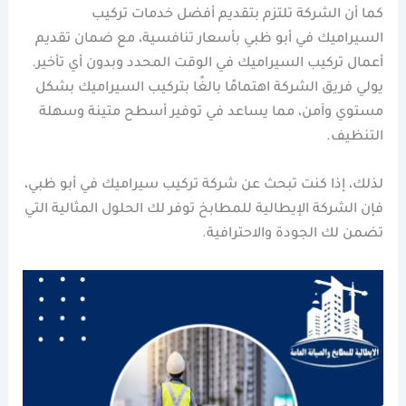
كما أن الشركة تلتزم بتقديم أفضل خدمات تركيب
السيراميك في أبو ظبي بأسعار تنافسية، مع ضمان تقديم
أعمال تركيب السيراميك في الوقت المحدد وبدون أي تأخير.
يولي فريق الشركة اهتمامًا بالغًا بتركيب السيراميك بشكل
مستوي وآمن، مما يساعد في توفير أسطح متينة وسهلة
التنظيف.
لذلك، إذا كنت تبحث عن شركة تركيب سيراميك في أبو ظبي،
فإن الشركة الإيطالية للمطابخ توفر لك الحلول المثالية التي
تضمن لك الجودة والاحترافية.