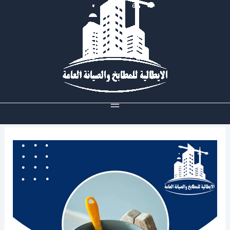
خطي
لى
لمحتوى