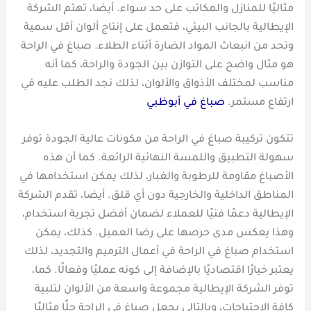
مثاليًا للمنازل والمكاتب على حد سواء. أيضا، تهتم الشركة
الإيطالية بالجانب البيئي، فتعمل على إنتاج ألوان أقل سمية
وتحد من انبعاث المواد الضارة أثناء الطلاء. صباغ في الراحة
هو مثال واضح على التوازن بين الجودة والراحة، كما أنه
مناسب لمختلف الأذواق والألوان، لذلك نجد الطلب عليه في
ارتفاع مستمر.
صباغ في أبوظبي
تتكون تركيبة صباغ في الراحة من مكونات عالية الجودة توفر
سهولة التطبيق واللمسة النهائية الرائعة. كما أن هذه
الأصباغ مقاومة للرطوبة والغبار، لذلك يمكن استخدامها في
المناطق الداخلية والخارجية دون أي قلق. أيضا، تقدم الشركة
الإيطالية دعمًا فنيًا للعملاء لضمان أفضل تجربة استخدام،
وهذا يعكس مدى حرصها على رضا العميل. كذلك، يمكن
استخدام صباغ في الراحة في أعمال الترميم والتجديد، لذلك
يعتبر خيارًا اقتصاديًا بالإضافة إلى كونه عمليًا وفعالًا. كما،
توفر الشركة الإيطالية مجموعة واسعة من الألوان لتلبية
كافة الاحتياجات، وبالتالي يجعل صباغ في الراحة حلًا مثاليًا