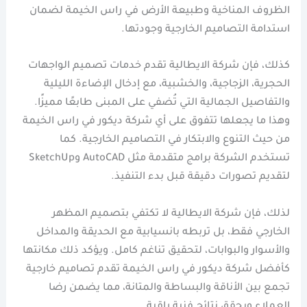
الظروف المناخية وطبيعة الأرض في راس الخيمة لضمان
استدامة التصاميم الخارجية وجودتها.
كذلك، فإن شركة الايطالية تقدم خدمات تصميم الواجهات
الحجرية، الزجاجية، والخشبية، مع إدخال الإضاءة الليلية
والتفاصيل الجمالية التي تُضفي على المبنى طابعًا مميزًا.
وهذا ما يجعلها تتفوق على أي شركة ديكور في راس الخيمة
من حيث التنوع والابتكار في التصاميم الخارجية. كما
تستخدم الشركة برامج متقدمة مثل AutoCAD وSketchUp
لتقديم تصورات دقيقة قبل بدء التنفيذ.
لذلك، فإن شركة الايطالية لا تكتفي بتصميم المظهر
الخارجي فقط، بل تربطه بانسيابية مع الحديقة والمداخل
والأسوار والبوابات، لتحقيق تناغم كامل. ويؤكد ذلك مكانتها
كأفضل شركة ديكور في راس الخيمة تقدم تصاميم خارجية
تجمع بين الأناقة والبساطة والمتانة، مما يضمن رضا
العملاء ويحقق نتائج فنية راقية.