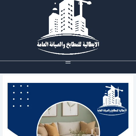
خطي
لى
لمحتوى