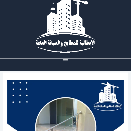
خطي
لى
لمحتوى