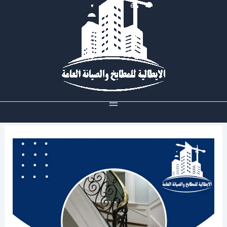
خطي
لى
لمحتوى