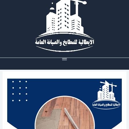
خطي
لى
لمحتوى