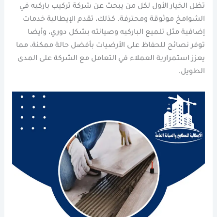
تظل الخيار الأول لكل من يبحث عن شركة تركيب باركيه في
الشوامخ موثوقة ومحترفة. كذلك، تقدم الإيطالية خدمات
إضافية مثل تلميع الباركيه وصيانته بشكل دوري، وأيضا
توفر نصائح للحفاظ على الأرضيات بأفضل حالة ممكنة، مما
يعزز استمرارية العملاء في التعامل مع الشركة على المدى
الطويل.