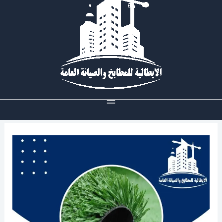
خطي
لى
لمحتوى