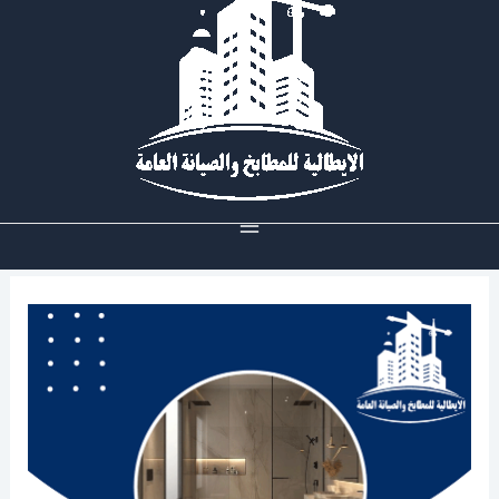
خطي
لى
لمحتوى